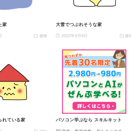
た家
大雪でつぶれそうな家
日
2023年9月9日
建物
建
られている家
パソコン学ぶなら スキルキット
日
PC資格・動画編集・AIをまとめて