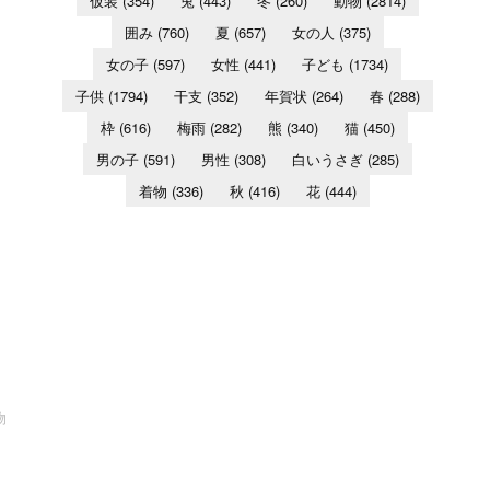
仮装
(354)
兎
(443)
冬
(260)
動物
(2814)
囲み
(760)
夏
(657)
女の人
(375)
女の子
(597)
女性
(441)
子ども
(1734)
子供
(1794)
干支
(352)
年賀状
(264)
春
(288)
枠
(616)
梅雨
(282)
熊
(340)
猫
(450)
男の子
(591)
男性
(308)
白いうさぎ
(285)
着物
(336)
秋
(416)
花
(444)
物