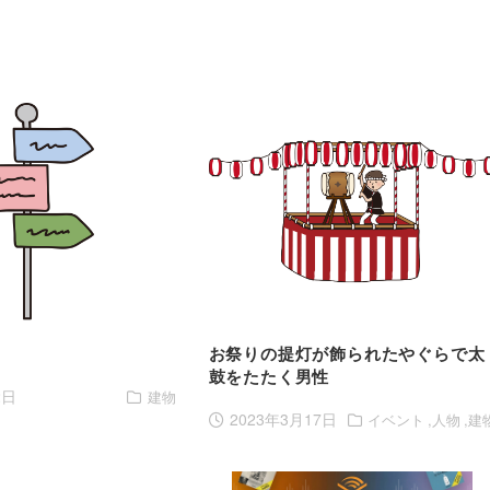
お祭りの提灯が飾られたやぐらで太
鼓をたたく男性
2日
建物
2023年3月17日
イベント
人物
建