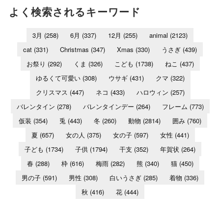
よく検索されるキーワード
3月
(258)
6月
(337)
12月
(255)
animal
(2123)
cat
(331)
Christmas
(347)
Xmas
(330)
うさぎ
(439)
お祭り
(292)
くま
(326)
こども
(1738)
ねこ
(437)
ゆるくて可愛い
(308)
ウサギ
(431)
クマ
(322)
クリスマス
(447)
ネコ
(433)
ハロウィン
(257)
バレンタイン
(278)
バレンタインデー
(264)
フレーム
(773)
仮装
(354)
兎
(443)
冬
(260)
動物
(2814)
囲み
(760)
夏
(657)
女の人
(375)
女の子
(597)
女性
(441)
子ども
(1734)
子供
(1794)
干支
(352)
年賀状
(264)
春
(288)
枠
(616)
梅雨
(282)
熊
(340)
猫
(450)
男の子
(591)
男性
(308)
白いうさぎ
(285)
着物
(336)
秋
(416)
花
(444)