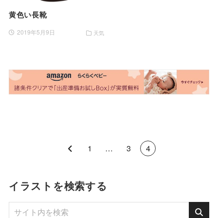
黄色い長靴
2019年5月9日
天気
1
…
3
4
イラストを検索する