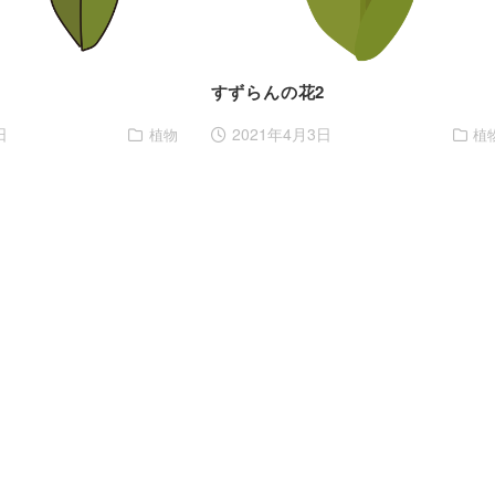
3
すずらんの花2
日
2021年4月3日
植物
植