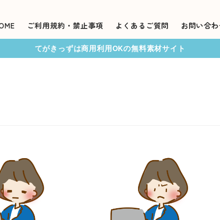
OME
ご利用規約・禁止事項
よくあるご質問
お問い合わ
てがきっずは商用利用OKの無料素材サイト