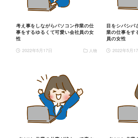
考え事をしながらパソコン作業の仕
目をシパシパ
事をするゆるくて可愛い会社員の女
業の仕事をす
性
員の女性
2022年5月17日
2022年5月1
人物