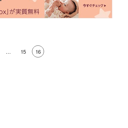
…
15
16