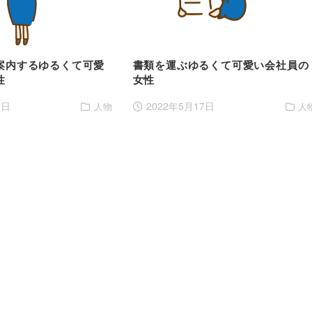
案内するゆるくて可愛
書類を運ぶゆるくて可愛い会社員の
性
女性
7日
2022年5月17日
人物
人