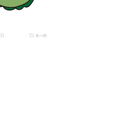
2日
食べ物