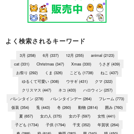
よく検索されるキーワード
3月
(258)
6月
(337)
12月
(255)
animal
(2123)
cat
(331)
Christmas
(347)
Xmas
(330)
うさぎ
(439)
お祭り
(292)
くま
(326)
こども
(1738)
ねこ
(437)
ゆるくて可愛い
(308)
ウサギ
(431)
クマ
(322)
クリスマス
(447)
ネコ
(433)
ハロウィン
(257)
バレンタイン
(278)
バレンタインデー
(264)
フレーム
(773)
仮装
(354)
兎
(443)
冬
(260)
動物
(2814)
囲み
(760)
夏
(657)
女の人
(375)
女の子
(597)
女性
(441)
子ども
(1734)
子供
(1794)
干支
(352)
年賀状
(264)
春
(288)
枠
(616)
梅雨
(282)
熊
(340)
猫
(450)