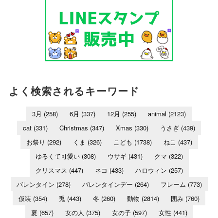
よく検索されるキーワード
3月
(258)
6月
(337)
12月
(255)
animal
(2123)
cat
(331)
Christmas
(347)
Xmas
(330)
うさぎ
(439)
お祭り
(292)
くま
(326)
こども
(1738)
ねこ
(437)
ゆるくて可愛い
(308)
ウサギ
(431)
クマ
(322)
クリスマス
(447)
ネコ
(433)
ハロウィン
(257)
バレンタイン
(278)
バレンタインデー
(264)
フレーム
(773)
仮装
(354)
兎
(443)
冬
(260)
動物
(2814)
囲み
(760)
夏
(657)
女の人
(375)
女の子
(597)
女性
(441)