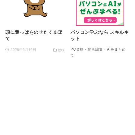
頭に葉っぱをのせたくまぽ
パソコン学ぶなら スキルキ
て
ット
PC資格・動画編集・AIをまとめ
2026年5月16日
動物
て