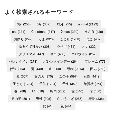
よく検索されるキーワード
3月
(258)
6月
(337)
12月
(255)
animal
(2123)
cat
(331)
Christmas
(347)
Xmas
(330)
うさぎ
(439)
お祭り
(292)
くま
(326)
こども
(1738)
ねこ
(437)
ゆるくて可愛い
(308)
ウサギ
(431)
クマ
(322)
クリスマス
(447)
ネコ
(433)
ハロウィン
(257)
バレンタイン
(278)
バレンタインデー
(264)
フレーム
(773)
仮装
(354)
兎
(443)
冬
(260)
動物
(2814)
囲み
(760)
夏
(657)
女の人
(375)
女の子
(597)
女性
(441)
子ども
(1734)
子供
(1794)
干支
(352)
年賀状
(264)
春
(288)
枠
(616)
梅雨
(282)
熊
(340)
猫
(450)
男の子
(591)
男性
(308)
白いうさぎ
(285)
着物
(336)
秋
(416)
花
(444)