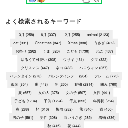
よく検索されるキーワード
3月
(258)
6月
(337)
12月
(255)
animal
(2123)
cat
(331)
Christmas
(347)
Xmas
(330)
うさぎ
(439)
お祭り
(292)
くま
(326)
こども
(1738)
ねこ
(437)
ゆるくて可愛い
(308)
ウサギ
(431)
クマ
(322)
クリスマス
(447)
ネコ
(433)
ハロウィン
(257)
バレンタイン
(278)
バレンタインデー
(264)
フレーム
(773)
仮装
(354)
兎
(443)
冬
(260)
動物
(2814)
囲み
(760)
夏
(657)
女の人
(375)
女の子
(597)
女性
(441)
子ども
(1734)
子供
(1794)
干支
(352)
年賀状
(264)
春
(288)
枠
(616)
梅雨
(282)
熊
(340)
猫
(450)
男の子
(591)
男性
(308)
白いうさぎ
(285)
着物
(336)
秋
(416)
花
(444)