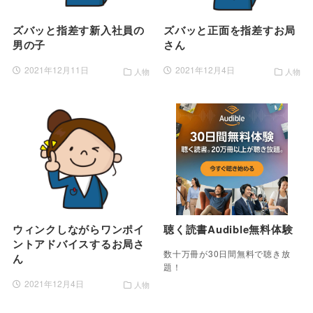
ズバッと指差す新入社員の
ズバッと正面を指差すお局
男の子
さん
2021年12月11日
2021年12月4日
人物
人物
ウィンクしながらワンポイ
聴く読書Audible無料体験
ントアドバイスするお局さ
数十万冊が30日間無料で聴き放
ん
題！
2021年12月4日
人物