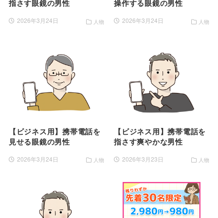
指さす眼鏡の男性
操作する眼鏡の男性
2026年3月24日
2026年3月24日
人物
人物
【ビジネス用】携帯電話を
【ビジネス用】携帯電話を
見せる眼鏡の男性
指さす爽やかな男性
2026年3月24日
2026年3月23日
人物
人物