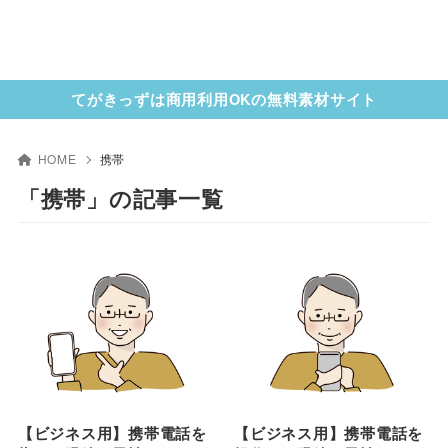
てがきっずは商用利用OKの無料素材サイト
HOME
携帯
「携帯」の記事一覧
【ビジネス用】携帯電話を
【ビジネス用】携帯電話を