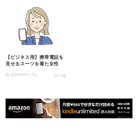
【ビジネス用】携帯電話を
見せるスーツを着た女性
2026年3月17日
人物