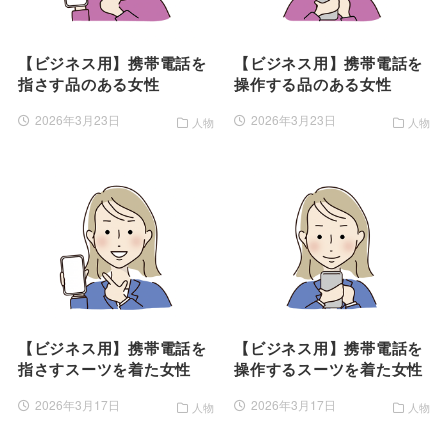
【ビジネス用】携帯電話を
【ビジネス用】携帯電話を
指さす品のある女性
操作する品のある女性
2026年3月23日
2026年3月23日
人物
人物
【ビジネス用】携帯電話を
【ビジネス用】携帯電話を
指さすスーツを着た女性
操作するスーツを着た女性
2026年3月17日
2026年3月17日
人物
人物