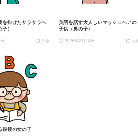
鏡を掛けたサラサラヘ
英語を話す大人しいマッシュヘアの
の子）
子供（男の子）
4日
2026年2月14日
人物
人
る眼鏡の女の子