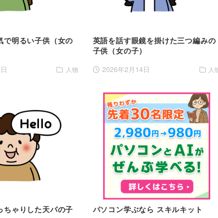
気で明るい子供（女の
英語を話す眼鏡を掛けた三つ編みの
子供（女の子）
4日
2026年2月14日
人物
人
っちゃりした天パの子
パソコン学ぶなら スキルキット