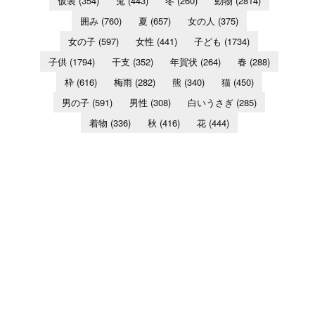
仮装
(354)
兎
(443)
冬
(260)
動物
(2814)
囲み
(760)
夏
(657)
女の人
(375)
女の子
(597)
女性
(441)
子ども
(1734)
子供
(1794)
干支
(352)
年賀状
(264)
春
(288)
枠
(616)
梅雨
(282)
熊
(340)
猫
(450)
男の子
(591)
男性
(308)
白いうさぎ
(285)
着物
(336)
秋
(416)
花
(444)