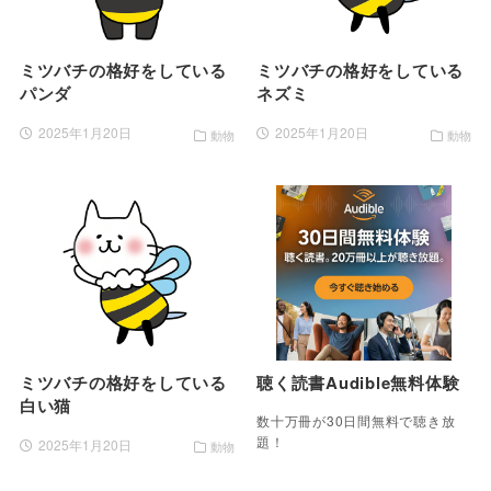
ミツバチの格好をしている
ミツバチの格好をしている
パンダ
ネズミ
2025年1月20日
2025年1月20日
動物
動物
ミツバチの格好をしている
聴く読書Audible無料体験
白い猫
数十万冊が30日間無料で聴き放
題！
2025年1月20日
動物