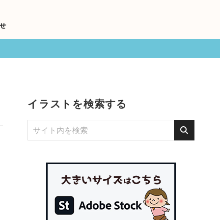
せ
イラストを検索する