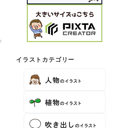
物
イラストカテゴリー