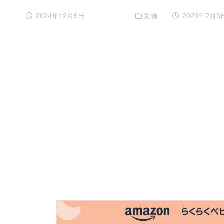
2024年12月9日
2023年2月3
動物