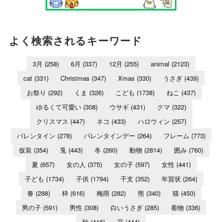
よく検索されるキーワード
3月
(258)
6月
(337)
12月
(255)
animal
(2123)
cat
(331)
Christmas
(347)
Xmas
(330)
うさぎ
(439)
お祭り
(292)
くま
(326)
こども
(1738)
ねこ
(437)
ゆるくて可愛い
(308)
ウサギ
(431)
クマ
(322)
クリスマス
(447)
ネコ
(433)
ハロウィン
(257)
バレンタイン
(278)
バレンタインデー
(264)
フレーム
(773)
仮装
(354)
兎
(443)
冬
(260)
動物
(2814)
囲み
(760)
夏
(657)
女の人
(375)
女の子
(597)
女性
(441)
子ども
(1734)
子供
(1794)
干支
(352)
年賀状
(264)
春
(288)
枠
(616)
梅雨
(282)
熊
(340)
猫
(450)
男の子
(591)
男性
(308)
白いうさぎ
(285)
着物
(336)
秋
(416)
花
(444)