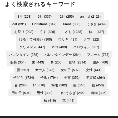
よく検索されるキーワード
3月
(258)
6月
(337)
12月
(255)
animal
(2123)
cat
(331)
Christmas
(347)
Xmas
(330)
うさぎ
(439)
お祭り
(292)
くま
(326)
こども
(1738)
ねこ
(437)
ゆるくて可愛い
(308)
ウサギ
(431)
クマ
(322)
クリスマス
(447)
ネコ
(433)
ハロウィン
(257)
バレンタイン
(278)
バレンタインデー
(264)
フレーム
(773)
仮装
(354)
兎
(443)
冬
(260)
動物
(2814)
囲み
(760)
夏
(657)
女の人
(375)
女の子
(597)
女性
(441)
子ども
(1734)
子供
(1794)
干支
(352)
年賀状
(264)
春
(288)
枠
(616)
梅雨
(282)
熊
(340)
猫
(450)
男の子
(591)
男性
(308)
白いうさぎ
(285)
着物
(336)
秋
(416)
花
(444)