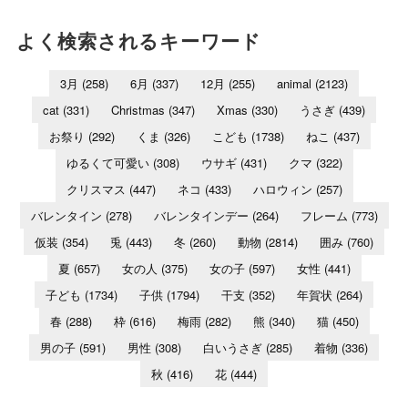
よく検索されるキーワード
3月
(258)
6月
(337)
12月
(255)
animal
(2123)
cat
(331)
Christmas
(347)
Xmas
(330)
うさぎ
(439)
お祭り
(292)
くま
(326)
こども
(1738)
ねこ
(437)
ゆるくて可愛い
(308)
ウサギ
(431)
クマ
(322)
クリスマス
(447)
ネコ
(433)
ハロウィン
(257)
バレンタイン
(278)
バレンタインデー
(264)
フレーム
(773)
仮装
(354)
兎
(443)
冬
(260)
動物
(2814)
囲み
(760)
夏
(657)
女の人
(375)
女の子
(597)
女性
(441)
子ども
(1734)
子供
(1794)
干支
(352)
年賀状
(264)
春
(288)
枠
(616)
梅雨
(282)
熊
(340)
猫
(450)
男の子
(591)
男性
(308)
白いうさぎ
(285)
着物
(336)
秋
(416)
花
(444)