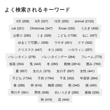
よく検索されるキーワード
3月
(258)
6月
(337)
12月
(255)
animal
(2123)
cat
(331)
Christmas
(347)
Xmas
(330)
うさぎ
(439)
お祭り
(292)
くま
(326)
こども
(1738)
ねこ
(437)
ゆるくて可愛い
(308)
ウサギ
(431)
クマ
(322)
クリスマス
(447)
ネコ
(433)
ハロウィン
(257)
バレンタイン
(278)
バレンタインデー
(264)
フレーム
(773)
仮装
(354)
兎
(443)
冬
(260)
動物
(2814)
囲み
(760)
夏
(657)
女の人
(375)
女の子
(597)
女性
(441)
子ども
(1734)
子供
(1794)
干支
(352)
年賀状
(264)
春
(288)
枠
(616)
梅雨
(282)
熊
(340)
猫
(450)
男の子
(591)
男性
(308)
白いうさぎ
(285)
着物
(336)
秋
(416)
花
(444)