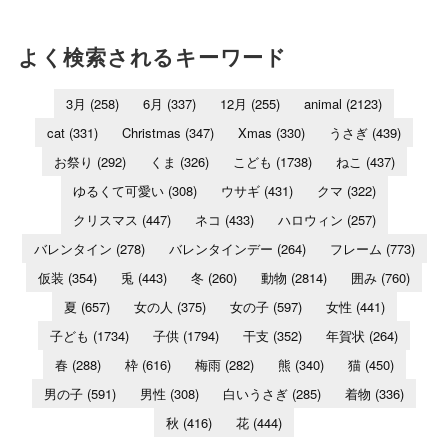
よく検索されるキーワード
3月
(258)
6月
(337)
12月
(255)
animal
(2123)
cat
(331)
Christmas
(347)
Xmas
(330)
うさぎ
(439)
お祭り
(292)
くま
(326)
こども
(1738)
ねこ
(437)
ゆるくて可愛い
(308)
ウサギ
(431)
クマ
(322)
クリスマス
(447)
ネコ
(433)
ハロウィン
(257)
バレンタイン
(278)
バレンタインデー
(264)
フレーム
(773)
仮装
(354)
兎
(443)
冬
(260)
動物
(2814)
囲み
(760)
夏
(657)
女の人
(375)
女の子
(597)
女性
(441)
子ども
(1734)
子供
(1794)
干支
(352)
年賀状
(264)
春
(288)
枠
(616)
梅雨
(282)
熊
(340)
猫
(450)
男の子
(591)
男性
(308)
白いうさぎ
(285)
着物
(336)
秋
(416)
花
(444)